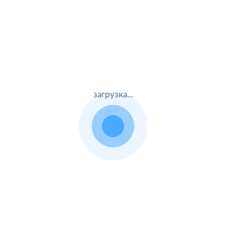
Стаж – 32 лет
КАСКО
220000 ₽
06.08.2021
загрузка...
Toyota Land Cruiser Prado
2017 г.в. 2.7 л.
Жен.22 лет
Тинькофф страхование
Стаж – 4 лет
КАСКО