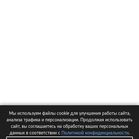
О компании
Контакты
Политика конфиденциальности
Статьи
Автомобили
Страховые компании
Мы используем файлы cookie для улучшения работы сайта,
© 2005-2026 KupiPolis.ru | Наш адрес: 127015 г.Москва, Большая
анализа трафика и персонализации. Продолжая использовать
Новодмитровская ул. 23с6, 4 эт.
сайт, вы соглашаетесь на обработку ваших персональных
данных в соответствии с
Политикой конфиденциальности
.
При использовании материалов гиперссылка на kupipolis.ru обязательна!