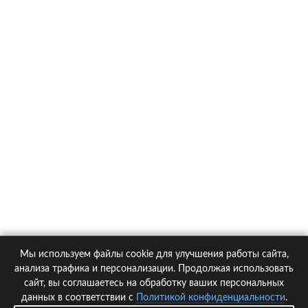
О компании
Контакты
Политика конфиденциальности
Статьи
Автомобили
Страховые компании
Мы используем файлы cookie для улучшения работы сайта,
© 2005-2026 KupiPolis.ru | Наш адрес: 127015 г.Москва, Большая
анализа трафика и персонализации. Продолжая использовать
Новодмитровская ул. 23с6, 4 эт.
сайт, вы соглашаетесь на обработку ваших персональных
данных в соответствии с
Политикой конфиденциальности
.
При использовании материалов гиперссылка на kupipolis.ru обязательна!