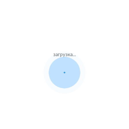
Жен.32 лет
Альфастрахование
Стаж – 14 лет
КАСКО
29000 ₽
14.08.2021
загрузка...
VAZ Kalina Cross
2018 г.в. 1.6 л.
Муж.59 лет
Тинькофф страхование
Стаж – 41 лет
КАСКО