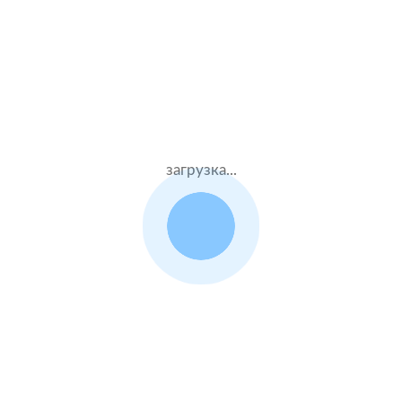
Жен.20 лет
Альфастрахование
Стаж – 2 лет
ОСАГО
8300 ₽
20.07.2021
загрузка...
Chery Tiggo 7
2020 г.в. 1.5 л.
Муж.51 лет
Тинькофф страхование
Стаж – 33 лет
ОСАГО