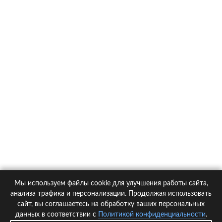
О компании
Контакты
Политика конфиденциальности
Статьи
Автомобили
Страховые компании
Мы используем файлы cookie для улучшения работы сайта,
© 2005-2026 KupiPolis.ru | Наш адрес: 127015 г.Москва, Большая
анализа трафика и персонализации. Продолжая использовать
Новодмитровская ул. 23с6, 4 эт.
сайт, вы соглашаетесь на обработку ваших персональных
данных в соответствии с
Политикой конфиденциальности
.
При использовании материалов гиперссылка на kupipolis.ru обязательна!