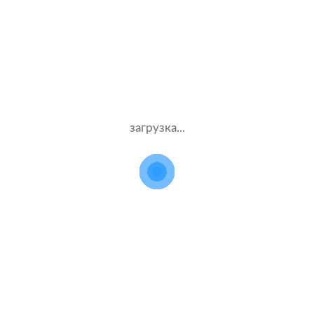
 расчетов стоимости поли
для Citroen C4 Aircross
Данные
Компания
загрузка...
водителя
и полис
Жен.40 лет
ВСК
Стаж – 20 лет
ОСАГО
Жен.43 лет
Мафин
Стаж – 23 лет
ОСАГО