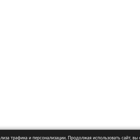
х
Ка
итика конфиденциальности
Статьи
А
Москва, Большая Новодмитровская ул. 23с6, 4 эт.
лиза трафика и персонализации. Продолжая использовать сайт, вы
pipolis.ru обязательна!