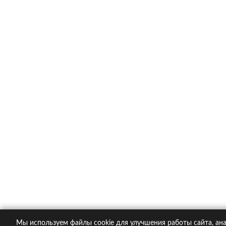
Каско в популярных компания
Ингосстрах
Альфастрахование
Ресо
Ренессанс
Тинькофф страхование
О компании
Контакты
Пол
© 2005-2026 KupiPolis.ru | Наш адрес: 127015 г.
Мы используем файлы cookie для улучшения работы сайта, ана
При использовании материалов гиперссылка на ku