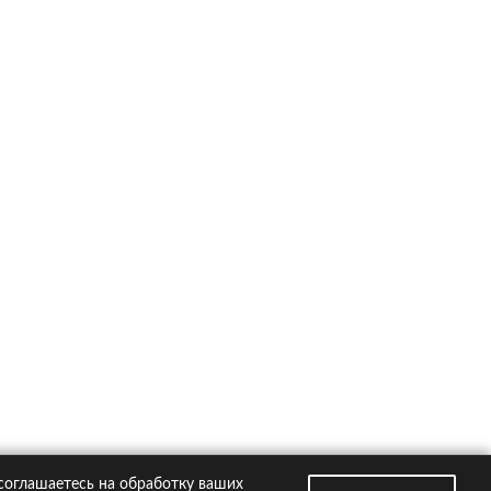
ско на популярные автомобили
Kia Rio
Hyundai Creta
VW Polo
Hyundai Solaris
Toyota RAV4
втомобили
Страховые компании
 соглашаетесь на обработку ваших