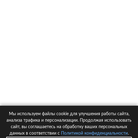
О компании
Контакты
Политика конфиденциальности
Статьи
Автомобили
Страховые компании
Мы используем файлы cookie для улучшения работы сайта,
© 2005-2026 KupiPolis.ru | Наш адрес: 127015 г.Москва, Большая
анализа трафика и персонализации. Продолжая использовать
Новодмитровская ул. 23с6, 4 эт.
сайт, вы соглашаетесь на обработку ваших персональных
данных в соответствии с
Политикой конфиденциальности
.
При использовании материалов гиперссылка на kupipolis.ru обязательна!