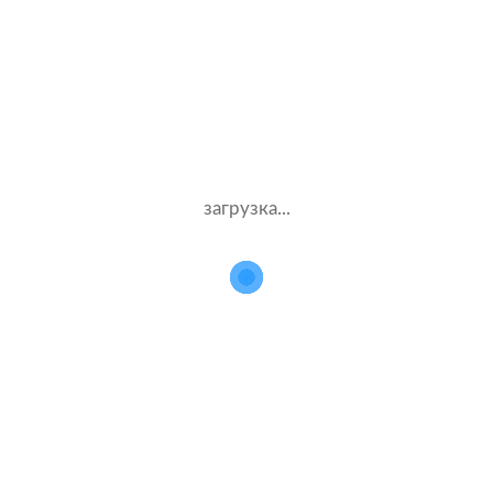
Жен.32 лет
Росгосстрах
Стаж – 12 лет
ОСАГО
8000 ₽
15.07.2021
загрузка...
Dodge Caravan
2001 г.в. 2.4 л.
Муж.56 лет
Альфастрахование
Стаж – 36 лет
ОСАГО