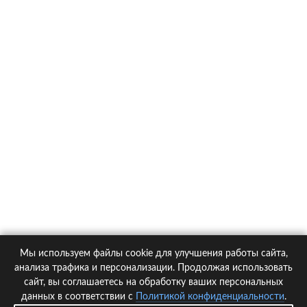
О компании
Контакты
Политика конфиденциальности
Статьи
Автомобили
Страховые компании
Мы используем файлы cookie для улучшения работы сайта,
© 2005-2026 KupiPolis.ru | Наш адрес: 127015 г.Москва, Большая
анализа трафика и персонализации. Продолжая использовать
Новодмитровская ул. 23с6, 4 эт.
сайт, вы соглашаетесь на обработку ваших персональных
данных в соответствии с
Политикой конфиденциальности
.
При использовании материалов гиперссылка на kupipolis.ru обязательна!