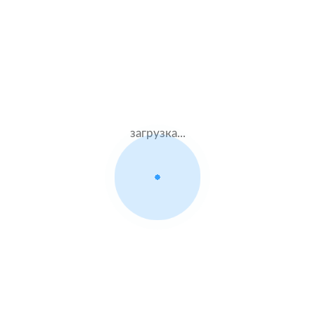
Муж.61 лет
Ресо
Стаж – 43 лет
ОСАГО
5300 ₽
22.08.2021
загрузка...
Nissan Cabstar
1994 г.в. 2.7 л.
Муж.22 лет
ВСК
Стаж – 4 лет
ОСАГО