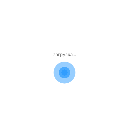
Жен.22 лет
Альфастрахование
Стаж – 3 лет
ОСАГО
8000 ₽
03.08.2021
загрузка...
Toyota Prius
2005 г.в. 1.5 л.
Муж.50 лет
Тинькофф страхование
Стаж – 30 лет
ОСАГО