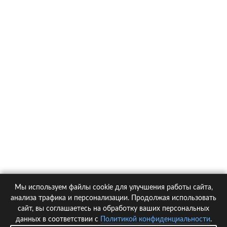
О компании
Контакты
Политика конфиденциальности
Статьи
Автомобили
Страховые компании
Мы используем файлы cookie для улучшения работы сайта,
© 2005-2026 KupiPolis.ru | Наш адрес: 127015 г.Москва, Большая
анализа трафика и персонализации. Продолжая использовать
Новодмитровская ул. 23с6, 4 эт.
сайт, вы соглашаетесь на обработку ваших персональных
данных в соответствии с
Политикой конфиденциальности
.
При использовании материалов гиперссылка на kupipolis.ru обязательна!