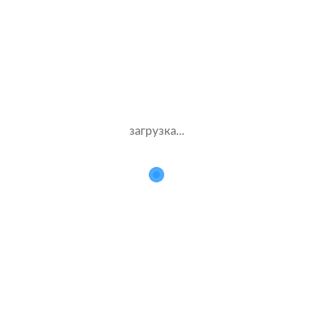
Стаж – 4 лет
ОСАГО
7000 ₽
14.08.2021
загрузка...
VAZ Niva 4×4
1999 г.в. 1.6 л.
Муж.56 лет
Тинькофф страхование
Стаж – 38 лет
ОСАГО