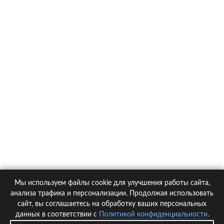
О компании
Контакты
Политика конфиденциальности
Статьи
Автомобили
Страховые компании
Мы используем файлы cookie для улучшения работы сайта,
© 2005-2026 KupiPolis.ru | Наш адрес: 127015 г.Москва, Большая
анализа трафика и персонализации. Продолжая использовать
Новодмитровская ул. 23с6, 4 эт.
сайт, вы соглашаетесь на обработку ваших персональных
данных в соответствии с
Политикой конфиденциальности
.
При использовании материалов гиперссылка на kupipolis.ru обязательна!