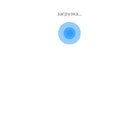
 расчетов стоимости поли
загрузка...
для VAZ Vesta Sport
Данные
Компания
водителя
и полис
Муж.30 лет
Ресо
Стаж – 10 лет
ОСАГО
Муж.35 лет
ВСК
Стаж – 15 лет
ОСАГО