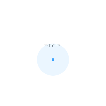
Жен.28 лет
Альфастрахование
Стаж – 10 лет
ОСАГО
8500 ₽
03.08.2021
загрузка...
Volkswagen Multivan
2017 г.в. 2.0 л.
Муж.21 лет
Тинькофф страхование
Стаж – 3 лет
ОСАГО