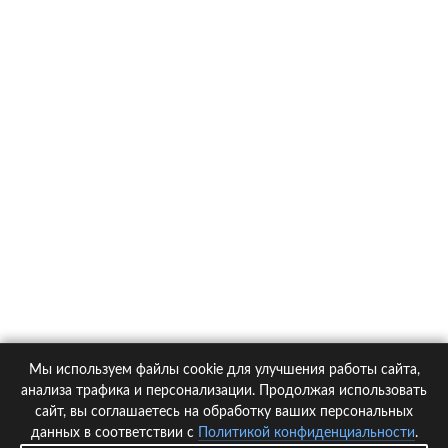
О компании
Контакты
Политика конфиденциальности
Статьи
Автомобили
Страховые компании
Мы используем файлы cookie для улучшения работы сайта,
© 2005-2026 KupiPolis.ru | Наш адрес: 127015 г.Москва, Большая
анализа трафика и персонализации. Продолжая использовать
Новодмитровская ул. 23с6, 4 эт.
сайт, вы соглашаетесь на обработку ваших персональных
данных в соответствии с
Политикой конфиденциальности
.
При использовании материалов гиперссылка на kupipolis.ru обязательна!