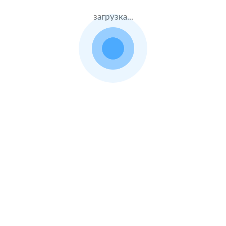
загрузка...
Каско в популярных компаниях
Ингосстрах
Альфастрахование
Ресо
Ренессанс
Тинькофф страхование
Каско на популярные автомобили
Kia Rio