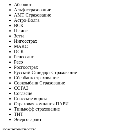
Абсолют
Альфастрахование
АМТ Страхование
Астро-Волга
ВСК
Гелиос
Зетта
Ингосстрах
МАКС
ОСК
Ренессанс
Ресо
Росгосстрах
Русский Стандарт Страхование
Сбербанк страхование
Совкомбанк Страхование
СОГАЗ
Согласие
Спасские ворота
Страховая компания ПАРИ
Тинькофф страхование
ТИТ
Энергогарант
Компетентность: