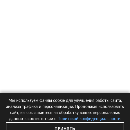
О компании
Контакты
Политика конфиденциальности
Статьи
Автомобили
Страховые компании
Мы используем файлы cookie для улучшения работы сайта,
© 2005-2026 KupiPolis.ru | Наш адрес: 127015 г.Москва, Большая
анализа трафика и персонализации. Продолжая использовать
Новодмитровская ул. 23с6, 4 эт.
сайт, вы соглашаетесь на обработку ваших персональных
данных в соответствии с
Политикой конфиденциальности
.
При использовании материалов гиперссылка на kupipolis.ru обязательна!
ПРИНЯТЬ