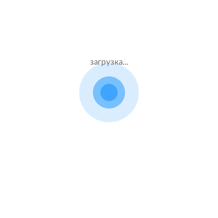
Страховые тарифы добровольного страхования
права собственности на недвижимое имущество
(недвижимость) (типовые (единые))
Правила добровольного страхования права
загрузка...
собственности на недвижимое имущество
(недвижимость) (типовые (единые))
Страховые тарифы страхования имущества
физических лиц (комплексные)
Правила страхования имущества физических лиц
(комплексные)
Страховые тарифы страхования
сельскохозяйственных культур и многолетних
насаждений, принадлежащих