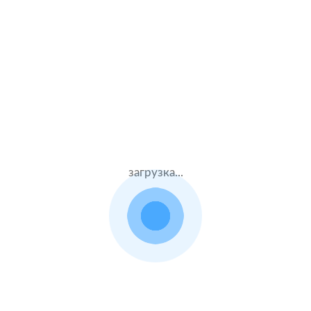
ОСАГО
Имущество
Другие правила по страхованию имущества
Ипотека
загрузка...
Путешествия
За рубеж
По России