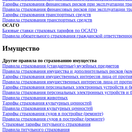
Тарифы страхования финансовых рисков при эксплуатации тра
Правила страхования финансовых рисков при эксплуатации тр
Тарифы страхования транспортных средств
Правила страхования транспортных средств
ОСАГО
Базовые ставки страховых тарифов по ОСАГО
Правила обязательного страхования гражданской ответственно
Имущество
Другие правила по страхованию имущества
Правила страхования (стандартные) музейных предметов
Правила страхования имущества и дополнительных рисков (ко
Тарифы страхования имущественных интересов лица от против
Правила страхования имущественных интересов лица от проти
Тарифы страхования персональных электронных устройств и 
Правила страхования персональных электронных устройств и 
Правила страхования животных
Тарифы страхования культурных ценностей
Правила страхования культурных ценностей
Тарифы страхования судов в постройке (ремонте)
Правила страхования судов в постройке (ремонте)
Страховые тарифы титульного страхования
Правила титульного страхования