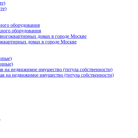
те)
те)
ного оборудования
жного оборудования
многоквартирных домах в городе Москве
оквартирных домах в городе Москве
нные)
анные)
ав на недвижимое имущество (титула собственности)
ав на недвижимое имущество (титула собственности)
)