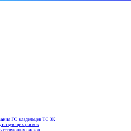
вания ГО владельцев ТС ЗК
путствующих рисков
опутствующих рисков