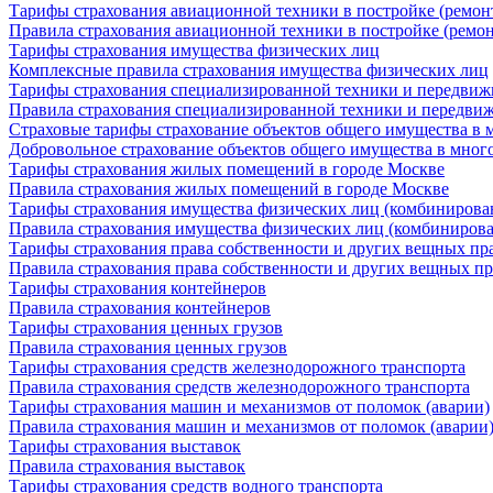
Тарифы страхования авиационной техники в постройке (ремон
Правила страхования авиационной техники в постройке (ремон
Тарифы страхования имущества физических лиц
Комплексные правила страхования имущества физических лиц
Тарифы страхования специализированной техники и передвиж
Правила страхования специализированной техники и передви
Страховые тарифы страхование объектов общего имущества в 
Добровольное страхование объектов общего имущества в мног
Тарифы страхования жилых помещений в городе Москве
Правила страхования жилых помещений в городе Москве
Тарифы страхования имущества физических лиц (комбинирова
Правила страхования имущества физических лиц (комбиниров
Тарифы страхования права собственности и других вещных пр
Правила страхования права собственности и других вещных пр
Тарифы страхования контейнеров
Правила страхования контейнеров
Тарифы страхования ценных грузов
Правила страхования ценных грузов
Тарифы страхования средств железнодорожного транспорта
Правила страхования средств железнодорожного транспорта
Тарифы страхования машин и механизмов от поломок (аварии)
Правила страхования машин и механизмов от поломок (аварии
Тарифы страхования выставок
Правила страхования выставок
Тарифы страхования средств водного транспорта