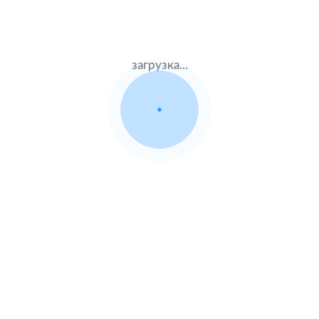
Показать еще
загрузка...
Каско в популярных компаниях
Ингосстрах
Альфастрахование
Ресо
Ренессанс
Тинькофф страхование