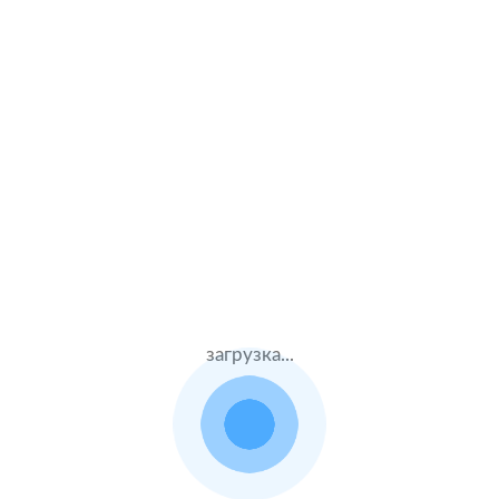
мпании;
загрузка...
а деталей;
ным элементам;
ежным деталям кузова не более 3% от стоимости ТС.