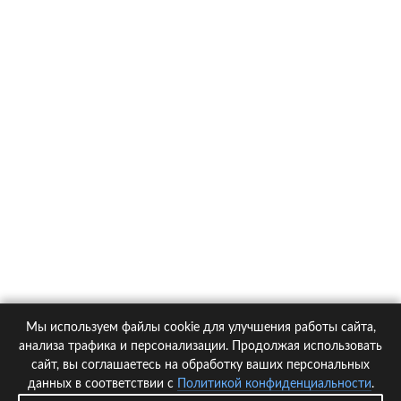
О компании
Контакты
Политика конфиденциальности
Статьи
Автомобили
Страховые компании
Мы используем файлы cookie для улучшения работы сайта,
© 2005-2026 KupiPolis.ru | Наш адрес: 127015 г.Москва, Большая
анализа трафика и персонализации. Продолжая использовать
Новодмитровская ул. 23с6, 4 эт.
сайт, вы соглашаетесь на обработку ваших персональных
данных в соответствии с
Политикой конфиденциальности
.
При использовании материалов гиперссылка на kupipolis.ru обязательна!