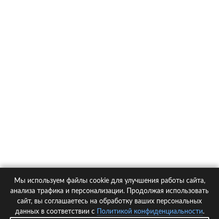
О компании
Контакты
Политика конфиденциальности
Статьи
Автомобили
Страховые компании
Мы используем файлы cookie для улучшения работы сайта,
© 2005-2026 KupiPolis.ru | Наш адрес: 127015 г.Москва, Большая
анализа трафика и персонализации. Продолжая использовать
Новодмитровская ул. 23с6, 4 эт.
сайт, вы соглашаетесь на обработку ваших персональных
данных в соответствии с
Политикой конфиденциальности
.
При использовании материалов гиперссылка на kupipolis.ru обязательна!