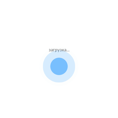
Муж.41 лет
Ресо
Стаж – 21 лет
КАСКО + ОСАГО
36000 ₽
18.08.2021
загрузка...
Datsun mi DO
2016 г.в. 1.6 л.
Жен.20 лет
ВСК
Стаж – 2 лет
КАСКО + ОСАГО