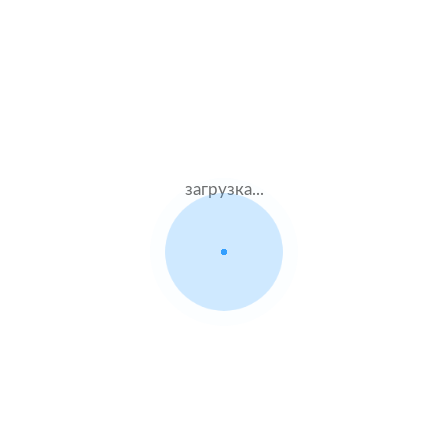
Муж.62 лет
ВСК
Стаж – 44 лет
КАСКО + ОСАГО
46000 ₽
15.08.2021
загрузка...
Peugeot 4008
2014 г.в. 2.0 л.
Жен.23 лет
Альфастрахование
Стаж – 5 лет
КАСКО + ОСАГО