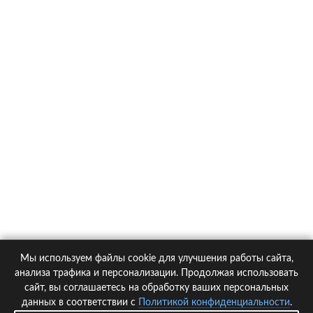
О компании
Контакты
Политика конфиденциальности
Статьи
Автомобили
Страховые компании
Мы используем файлы cookie для улучшения работы сайта,
© 2005-2026 KupiPolis.ru | Наш адрес: 127015 г.Москва, Большая
анализа трафика и персонализации. Продолжая использовать
Новодмитровская ул. 23с6, 4 эт.
сайт, вы соглашаетесь на обработку ваших персональных
данных в соответствии с
Политикой конфиденциальности
.
При использовании материалов гиперссылка на kupipolis.ru обязательна!