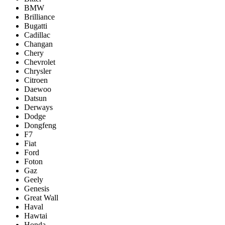
BMW
Brilliance
Bugatti
Cadillac
Changan
Chery
Chevrolet
Chrysler
Citroen
Daewoo
Datsun
Derways
Dodge
Dongfeng
F7
Fiat
Ford
Foton
Gaz
Geely
Genesis
Great Wall
Haval
Hawtai
Honda