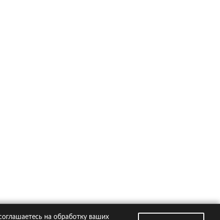
ско на популярные автомобили
Kia Rio
Hyundai Creta
VW Polo
Hyundai Solaris
Toyota RAV4
втомобили
Страховые компании
 соглашаетесь на обработку ваших