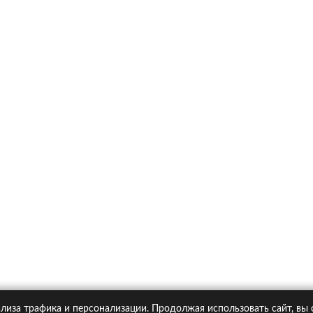
х
Ка
итика конфиденциальности
Статьи
А
Москва, Большая Новодмитровская ул. 23с6, 4 эт.
лиза трафика и персонализации. Продолжая использовать сайт, вы
pipolis.ru обязательна!