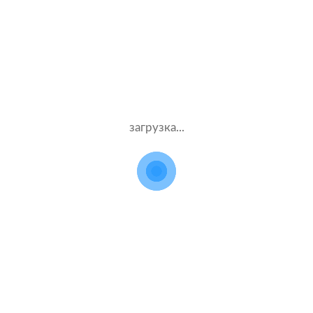
 расчетов стоимости поли
для Peugeot Expert
Данные
Компания
загрузка...
водителя
и полис
Муж.28 лет
ВСК
Стаж – 8 лет
КАСКО
Муж.56 лет
МАКС
Стаж – 36 лет
КАСКО