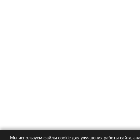
Каско в популярных компания
Ингосстрах
Альфастрахование
Ресо
Ренессанс
Тинькофф страхование
О компании
Контакты
Пол
© 2005-2026 KupiPolis.ru | Наш адрес: 127015 г.
Мы используем файлы cookie для улучшения работы сайта, ана
При использовании материалов гиперссылка на ku