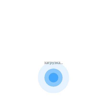
Спасибо большое Кристине за оперативность, все
быстро рассчитала оформила страховку. Однозначно
рекомендую!
Страховщик:
Ренессанс
Специалист:
Чванова Кристина
загрузка...
Алексей
9.6.2026
Хочу поблагодарить Кристину за профессиональную