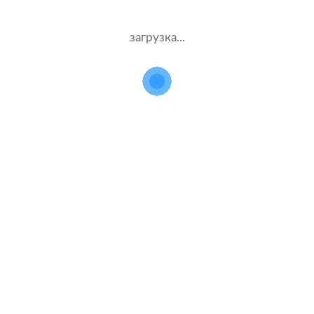
загрузка...
Каско в популярных компаниях
Ингосстрах
Альфастрахование
Ресо
Ренессанс
Тинькофф страхование
Каско на популярные автомобили