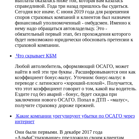
выплаты оказалась ниже той, которая вам казалась
справедливой. Года три назад пришлось бы судиться.
Сегодня все иначе. С июня 2019 года для разрешения
споров страховых компаний и клиентов был назначен
финансовый уполномоченный - омбудсмен. Именно к
нему надо обращаться автовладельцу. Это -
обязательный первый этап, без прохождения которого
будет невозможно юридически обосновать претензии к
страховой компании.
Что скрывает КБМ
Любой автолюбитель, оформляющий ОСАГО, может
найти в ней эти три буквы . Расшифровываются они как
коэффициент бонус-малус. Уточним: бонус-малус в
переводе с латинского «хороший-плохой». Получается,
что этот коэффициент говорит о том, какой вы водитель.
Ездите год без аварий - бонус, будет скидка при
заключении нового ОСАГО. Попал в ДТП - «малус»,
получите страховку дороже прежней.
Какие компании урегулируют убытки по ОСАГО через
интернет
Они были первыми. В декабре 2017 года
«АльфаСтрахование» предложило своим клиентам