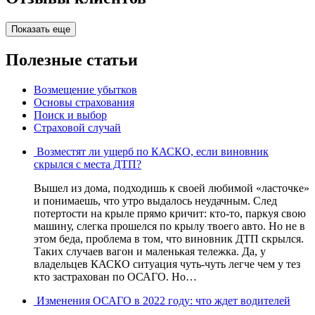
Показать еще
Полезные статьи
Возмещение убытков
Основы страхования
Поиск и выбор
Страховой случай
Возместят ли ущерб по КАСКО, если виновник
скрылся с места ДТП?
Вышел из дома, подходишь к своей любимой «ласточке»
и понимаешь, что утро выдалось неудачным. След
потертости на крыле прямо кричит: кто-то, паркуя свою
машину, слегка прошелся по крылу твоего авто. Но не в
этом беда, проблема в том, что виновник ДТП скрылся.
Таких случаев вагон и маленькая тележка. Да, у
владельцев КАСКО ситуация чуть-чуть легче чем у тез
кто застрахован по ОСАГО. Но…
Изменения ОСАГО в 2022 году: что ждет водителей