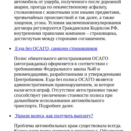
автомобиль от ущерба, полученного после дорожной
аварии, проезда по некачественному асфальту,
столкновения с животными или иными предметами,
чрезвычайных происшествий и так далее, а также
хищения, угона. Условия заключения/аннулирования
договора регулируются Гражданским Кодексом РФ,
внутренними правилами компании – страховщика,
достигнутым между сторонами соглашением.
Езда без ОСАГО, санкции страховщиков
Полис обязательного автострахования ОСАГО
(автогражданка) оформляется в соответствии с
требованиями Федерального закона №40 и
рекомендациями, разработанными и утвержденными
Центробанком. Езда без полиса ОСАГО является
административным правонарушением, за которое
налагается штраф. Отсутствие автостраховки также
способствует увеличению стоимости полиса при
дальнейшем использовании автомобильного
транспорта. Подробнее далее.
Украли колеса, как получить выплату?
Проблема автомобильных краж существовала всегда.
Колеса чаще всего снимают в межсезонье. Обнаружив,