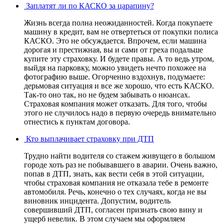
Заплатят ли по КАСКО за царапину?
Жизнь всегда полна неожиданностей. Когда покупаете
машину в кредит, вам не отвертеться от покупки полиса
КАСКО. Это не обсуждается. Впрочем, если машина
дорогая и престижная, вы и сами от греха подальше
купите эту страховку. И будете правы. А то ведь утром,
выйдя на парковку, можно увидеть нечто похожее на
фотографию выше. Огорченно вздохнув, подумаете:
дерьмовая ситуация и все же хорошо, что есть КАСКО.
Так-то оно так, но не будем забывать о нюансах.
Страховая компания может отказать. Для того, чтобы
этого не случилось надо в первую очередь внимательно
отнестись к пунктам договора.
Кто выплачивает страховку при ДТП
Трудно найти водителя со стажем живущего в большом
городе хоть раз не побывавшего в аварии. Очень важно,
попав в ДТП, знать, как вести себя в этой ситуации,
чтобы страховая компания не отказала тебе в ремонте
автомобиля. Речь, конечно о тех случаях, когда не вы
виновник инцидента. Допустим, водитель
совершивший ДТП, согласен признать свою вину и
ущерб невелик. В этом случаем мы оформляем