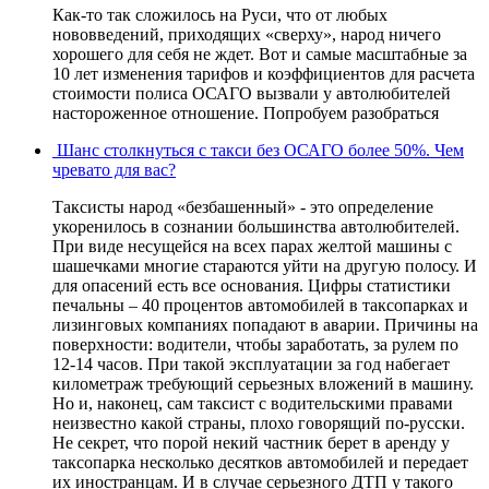
Как-то так сложилось на Руси, что от любых
нововведений, приходящих «сверху», народ ничего
хорошего для себя не ждет. Вот и самые масштабные за
10 лет изменения тарифов и коэффициентов для расчета
стоимости полиса ОСАГО вызвали у автолюбителей
настороженное отношение. Попробуем разобраться
Шанс столкнуться с такси без ОСАГО более 50%. Чем
чревато для вас?
Таксисты народ «безбашенный» - это определение
укоренилось в сознании большинства автолюбителей.
При виде несущейся на всех парах желтой машины с
шашечками многие стараются уйти на другую полосу. И
для опасений есть все основания. Цифры статистики
печальны – 40 процентов автомобилей в таксопарках и
лизинговых компаниях попадают в аварии. Причины на
поверхности: водители, чтобы заработать, за рулем по
12-14 часов. При такой эксплуатации за год набегает
километраж требующий серьезных вложений в машину.
Но и, наконец, сам таксист с водительскими правами
неизвестно какой страны, плохо говорящий по-русски.
Не секрет, что порой некий частник берет в аренду у
таксопарка несколько десятков автомобилей и передает
их иностранцам. И в случае серьезного ДТП у такого