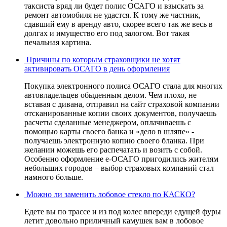
таксиста вряд ли будет полис ОСАГО и взыскать за
ремонт автомобиля не удастся. К тому же частник,
сдавший ему в аренду авто, скорее всего так же весь в
долгах и имущество его под залогом. Вот такая
печальная картина.
Причины по которым страховщики не хотят
активировать ОСАГО в день оформления
Покупка электронного полиса ОСАГО стала для многих
автовладельцев обыденным делом. Чем плохо, не
вставая с дивана, отправил на сайт страховой компании
отсканированные копии своих документов, получаешь
расчеты сделанные менеджером, оплачиваешь с
помощью карты своего банка и «дело в шляпе» -
получаешь электронную копию своего бланка. При
желании можешь его распечатать и возить с собой.
Особенно оформление е-ОСАГО пригодились жителям
небольших городов – выбор страховых компаний стал
намного больше.
Можно ли заменить лобовое стекло по КАСКО?
Едете вы по трассе и из под колес впереди едущей фуры
летит довольно приличный камушек вам в лобовое