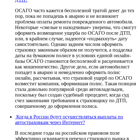
ОСАГО часто кажется бесполезной тратой денег до тех
пор, пока не попадешь в аварию и не возникнет
проблема оплаты ремонта поврежденного автомобиля.
Некоторые «смелые и находчивые» уверены, что смогут
оформить возмещение ущерба по ОСАГО после ДТП,
или, в крайнем случае, надеются «подмахнуть» дату
самостоятельно. Однако задним числом оформить
страховку законным образом не получится, а подделка
даты на бумажном полисе в условиях единой онлайн-
базы ОСАГО становится бесполезной и расценивается
как мошенничество. Другое дело, если автомобилист
попадет в аварию и немедленно оформить полис
онлайн, рассчитывая, что страховой ущерб по ОСАГО
возместит компания, оформившая полис. Такая позиция
стала довольно популярной среди автовладельцев,
поскольку был создан судебный прецедент, когда суд
счел законными требования к страховщику по ДТП,
совершенному до оформления полиса.
Когда в России будут осуществляться выплаты по
автостраховкам через Интернет?
В последние годы на российском правовом поле
эффективно осваивается переход страхового рынка в