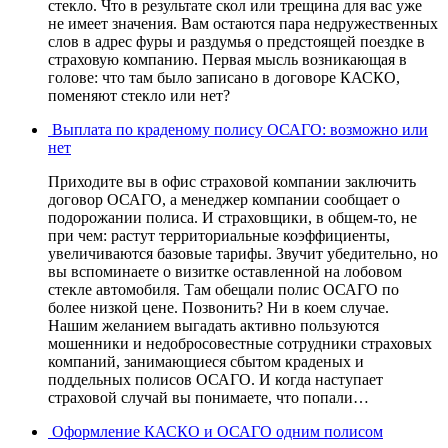
стекло. Что в результате скол или трещина для вас уже
не имеет значения. Вам остаются пара недружественных
слов в адрес фуры и раздумья о предстоящей поездке в
страховую компанию. Первая мысль возникающая в
голове: что там было записано в договоре КАСКО,
поменяют стекло или нет?
Выплата по краденому полису ОСАГО: возможно или
нет
Приходите вы в офис страховой компании заключить
договор ОСАГО, а менеджер компании сообщает о
подорожании полиса. И страховщики, в общем-то, не
при чем: растут территориальные коэффициенты,
увеличиваются базовые тарифы. Звучит убедительно, но
вы вспоминаете о визитке оставленной на лобовом
стекле автомобиля. Там обещали полис ОСАГО по
более низкой цене. Позвонить? Ни в коем случае.
Нашим желанием выгадать активно пользуются
мошенники и недобросовестные сотрудники страховых
компаний, занимающиеся сбытом краденых и
поддельных полисов ОСАГО. И когда наступает
страховой случай вы понимаете, что попали…
Оформление КАСКО и ОСАГО одним полисом