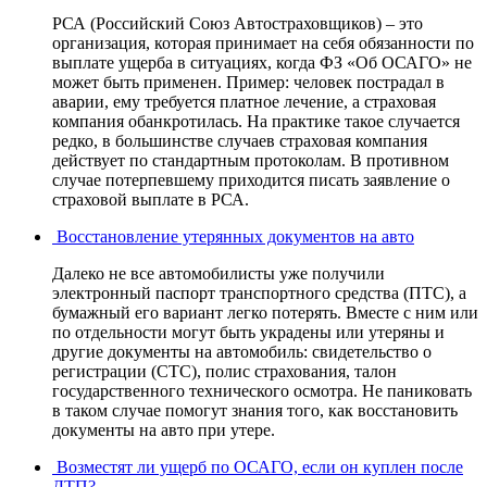
РСА (Российский Союз Автостраховщиков) – это
организация, которая принимает на себя обязанности по
выплате ущерба в ситуациях, когда ФЗ «Об ОСАГО» не
может быть применен. Пример: человек пострадал в
аварии, ему требуется платное лечение, а страховая
компания обанкротилась. На практике такое случается
редко, в большинстве случаев страховая компания
действует по стандартным протоколам. В противном
случае потерпевшему приходится писать заявление о
страховой выплате в РСА.
Восстановление утерянных документов на авто
Далеко не все автомобилисты уже получили
электронный паспорт транспортного средства (ПТС), а
бумажный его вариант легко потерять. Вместе с ним или
по отдельности могут быть украдены или утеряны и
другие документы на автомобиль: свидетельство о
регистрации (СТС), полис страхования, талон
государственного технического осмотра. Не паниковать
в таком случае помогут знания того, как восстановить
документы на авто при утере.
Возместят ли ущерб по ОСАГО, если он куплен после
ДТП?