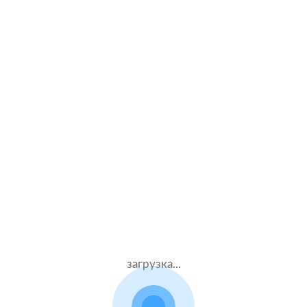
Показать расчеты
Задай вопрос специалисту Росгосстрах
загрузка...