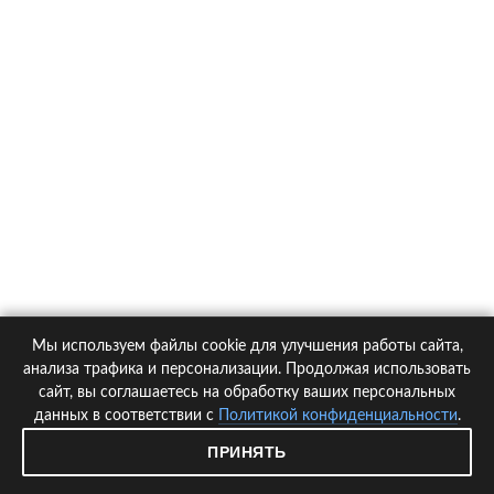
компания обанкротилась. На практике такое случается
редко, в большинстве случаев страховая компания
действует по стандартным протоколам. В противном
случае потерпевшему приходится писать заявление о
страховой выплате в РСА.
Восстановление утерянных документов на авто
Далеко не все автомобилисты уже получили электронный
паспорт транспортного средства (ПТС), а бумажный его
вариант легко потерять. Вместе с ним или по отдельности
могут быть украдены или утеряны и другие документы на
автомобиль: свидетельство о регистрации (СТС), полис
Мы используем файлы cookie для улучшения работы сайта,
страхования, талон государственного технического
анализа трафика и персонализации. Продолжая использовать
осмотра. Не паниковать в таком случае помогут знания
сайт, вы соглашаетесь на обработку ваших персональных
того, как восстановить документы на авто при утере.
данных в соответствии с
Политикой конфиденциальности
.
ПРИНЯТЬ