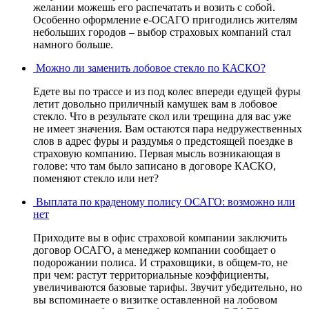
желании можешь его распечатать и возить с собой.
Особенно оформление е-ОСАГО пригодились жителям
небольших городов – выбор страховых компаний стал
намного больше.
Можно ли заменить лобовое стекло по КАСКО?
Едете вы по трассе и из под колес впереди едущей фуры
летит довольно приличный камушек вам в лобовое
стекло. Что в результате скол или трещина для вас уже
не имеет значения. Вам остаются пара недружественных
слов в адрес фуры и раздумья о предстоящей поездке в
страховую компанию. Первая мысль возникающая в
голове: что там было записано в договоре КАСКО,
поменяют стекло или нет?
Выплата по краденому полису ОСАГО: возможно или
нет
Приходите вы в офис страховой компании заключить
договор ОСАГО, а менеджер компании сообщает о
подорожании полиса. И страховщики, в общем-то, не
при чем: растут территориальные коэффициенты,
увеличиваются базовые тарифы. Звучит убедительно, но
вы вспоминаете о визитке оставленной на лобовом