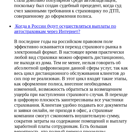
стала довольно популярной среди автовладельцев,
поскольку был создан судебный прецедент, когда суд
счел законными требования к страховщику по ДТП,
совершенному до оформления полиса.
Когда в России будут осуществляться выплаты по
автостраховкам через Интернет?
В последние годы на российском правовом поле
эффективно осваивается переход страхового рынка в
электронный формат. В настоящее время практически
любой вид страховки можно оформить дистанционно,
не выходя из дома. Тем не менее, нельзя говорить об
абсолютной цифровизации данной сферы услуг, так как
весь цикл дистанционного обслуживания клиентов до
сих пор не реализован. В этот цикл входят такие этапы,
как оформление полиса, внесение необходимых
изменений, возможность обратиться за возмещением
ущерба при наступлении страхового случая. В переходе
в цифровую плоскость заинтересованы все участники
страхования. Клиентам удобно подавать все документы
и заявки онлайн, не приходя в офис, а страховые
компании смогут сэкономить внушительную сумму,
сократив затраты на содержание помещений и выплату
заработной платы сотрудникам. Есть большая
вероятность, что полный переход процедуры