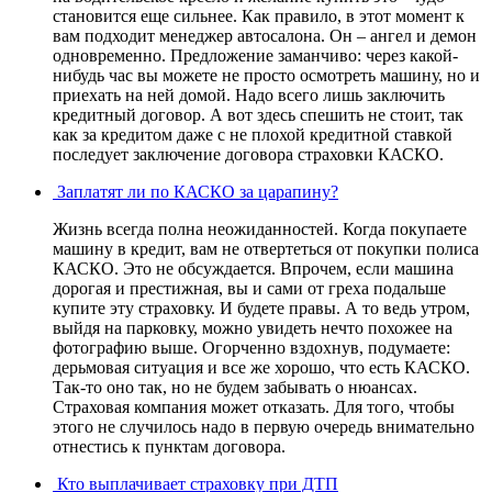
становится еще сильнее. Как правило, в этот момент к
вам подходит менеджер автосалона. Он – ангел и демон
одновременно. Предложение заманчиво: через какой-
нибудь час вы можете не просто осмотреть машину, но и
приехать на ней домой. Надо всего лишь заключить
кредитный договор. А вот здесь спешить не стоит, так
как за кредитом даже с не плохой кредитной ставкой
последует заключение договора страховки КАСКО.
Заплатят ли по КАСКО за царапину?
Жизнь всегда полна неожиданностей. Когда покупаете
машину в кредит, вам не отвертеться от покупки полиса
КАСКО. Это не обсуждается. Впрочем, если машина
дорогая и престижная, вы и сами от греха подальше
купите эту страховку. И будете правы. А то ведь утром,
выйдя на парковку, можно увидеть нечто похожее на
фотографию выше. Огорченно вздохнув, подумаете:
дерьмовая ситуация и все же хорошо, что есть КАСКО.
Так-то оно так, но не будем забывать о нюансах.
Страховая компания может отказать. Для того, чтобы
этого не случилось надо в первую очередь внимательно
отнестись к пунктам договора.
Кто выплачивает страховку при ДТП