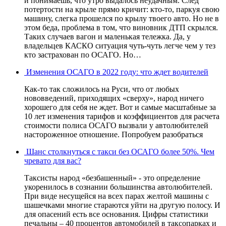
и понимаешь, что утро выдалось неудачным. След
потертости на крыле прямо кричит: кто-то, паркуя свою
машину, слегка прошелся по крылу твоего авто. Но не в
этом беда, проблема в том, что виновник ДТП скрылся.
Таких случаев вагон и маленькая тележка. Да, у
владельцев КАСКО ситуация чуть-чуть легче чем у тез
кто застрахован по ОСАГО. Но…
Изменения ОСАГО в 2022 году: что ждет водителей
Как-то так сложилось на Руси, что от любых
нововведений, приходящих «сверху», народ ничего
хорошего для себя не ждет. Вот и самые масштабные за
10 лет изменения тарифов и коэффициентов для расчета
стоимости полиса ОСАГО вызвали у автолюбителей
настороженное отношение. Попробуем разобраться
Шанс столкнуться с такси без ОСАГО более 50%. Чем
чревато для вас?
Таксисты народ «безбашенный» - это определение
укоренилось в сознании большинства автолюбителей.
При виде несущейся на всех парах желтой машины с
шашечками многие стараются уйти на другую полосу. И
для опасений есть все основания. Цифры статистики
печальны – 40 процентов автомобилей в таксопарках и