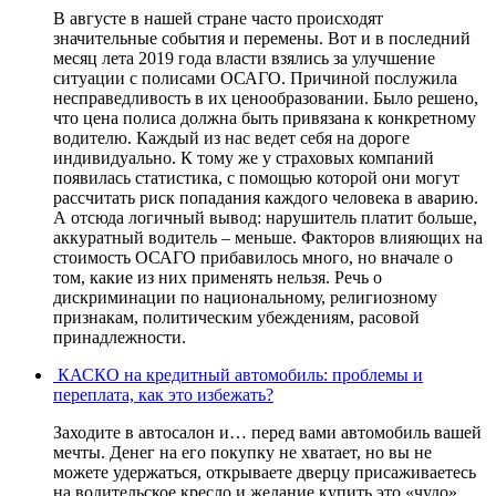
В августе в нашей стране часто происходят
значительные события и перемены. Вот и в последний
месяц лета 2019 года власти взялись за улучшение
ситуации с полисами ОСАГО. Причиной послужила
несправедливость в их ценообразовании. Было решено,
что цена полиса должна быть привязана к конкретному
водителю. Каждый из нас ведет себя на дороге
индивидуально. К тому же у страховых компаний
появилась статистика, с помощью которой они могут
рассчитать риск попадания каждого человека в аварию.
А отсюда логичный вывод: нарушитель платит больше,
аккуратный водитель – меньше. Факторов влияющих на
стоимость ОСАГО прибавилось много, но вначале о
том, какие из них применять нельзя. Речь о
дискриминации по национальному, религиозному
признакам, политическим убеждениям, расовой
принадлежности.
КАСКО на кредитный автомобиль: проблемы и
переплата, как это избежать?
Заходите в автосалон и… перед вами автомобиль вашей
мечты. Денег на его покупку не хватает, но вы не
можете удержаться, открываете дверцу присаживаетесь
на водительское кресло и желание купить это «чудо»