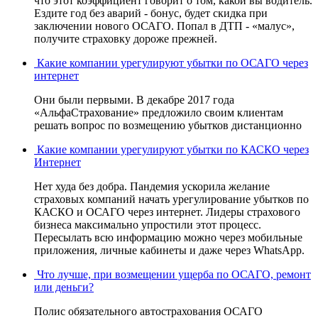
что этот коэффициент говорит о том, какой вы водитель.
Ездите год без аварий - бонус, будет скидка при
заключении нового ОСАГО. Попал в ДТП - «малус»,
получите страховку дороже прежней.
Какие компании урегулируют убытки по ОСАГО через
интернет
Они были первыми. В декабре 2017 года
«АльфаСтрахование» предложило своим клиентам
решать вопрос по возмещению убытков дистанционно
Какие компании урегулируют убытки по КАСКО через
Интернет
Нет худа без добра. Пандемия ускорила желание
страховых компаний начать урегулирование убытков по
КАСКО и ОСАГО через интернет. Лидеры страхового
бизнеса максимально упростили этот процесс.
Пересылать всю информацию можно через мобильные
приложения, личные кабинеты и даже через WhatsApp.
Что лучше, при возмещении ущерба по ОСАГО, ремонт
или деньги?
Полис обязательного автострахования ОСАГО