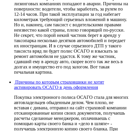
лизинговых компаниях попадают в аварии. Причины на
поверхности: водители, чтобы заработать, за рулем по
12-14 часов. При такой эксплуатации за год набегает
километраж требующий серьезных вложений в машину.
Но и, наконец, сам таксист с водительскими правами
неизвестно какой страны, плохо говорящий по-русски.
Не секрет, что порой некий частник берет в аренду у
таксопарка несколько десятков автомобилей и передает
их иностранцам. И в случае серьезного ДТП у такого
таксиста вряд ли будет полис ОСАГО и взыскать за
ремонт автомобиля не удастся. К тому же частник,
сдавший ему в аренду авто, скорее всего так же весь в
долгах и имущество его под залогом. Вот такая
печальная картина.
Причины по которым страховщики не хотят
активировать ОСАГО в день оформления
Покупка электронного полиса ОСАГО стала для многих
автовладельцев обыденным делом. Чем плохо, не
вставая с дивана, отправил на сайт страховой компании
отсканированные копии своих документов, получаешь
расчеты сделанные менеджером, оплачиваешь с
помощью карты своего банка и «дело в шляпе» -
получаешь электронную копию своего бланка. При