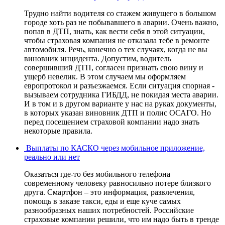
Трудно найти водителя со стажем живущего в большом
городе хоть раз не побывавшего в аварии. Очень важно,
попав в ДТП, знать, как вести себя в этой ситуации,
чтобы страховая компания не отказала тебе в ремонте
автомобиля. Речь, конечно о тех случаях, когда не вы
виновник инцидента. Допустим, водитель
совершивший ДТП, согласен признать свою вину и
ущерб невелик. В этом случаем мы оформляем
европротокол и разъезжаемся. Если ситуация спорная -
вызываем сотрудника ГИБДД, не покидая места аварии.
И в том и в другом варианте у нас на руках документы,
в которых указан виновник ДТП и полис ОСАГО. Но
перед посещением страховой компании надо знать
некоторые правила.
Выплаты по КАСКО через мобильное приложение,
реально или нет
Оказаться где-то без мобильного телефона
современному человеку равносильно потере близкого
друга. Смартфон – это информация, развлечения,
помощь в заказе такси, еды и еще куче самых
разнообразных наших потребностей. Российские
страховые компании решили, что им надо быть в тренде