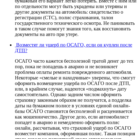
бумажный его вариант легко потерять. Вместе с ним или
по отдельности могут быть украдены или утеряны и
другие документы на автомобиль: свидетельство о
регистрации (СТС), полис страхования, талон
государственного технического осмотра. Не паниковать
в таком случае помогут знания того, как восстановить
документы на авто при утере.
Возместят ли ущерб по ОСАГО, если он куплен после
ДТП?
ОСАГО часто кажется бесполезной тратой денег до тех
пор, пока не попадешь в аварию и не возникнет
проблема оплаты ремонта поврежденного автомобиля.
Некоторые «смелые и находчивые» уверены, что смогут
оформить возмещение ущерба по ОСАГО после ДТП,
или, в крайнем случае, надеются «подмахнуть» дату
самостоятельно. Однако задним числом оформить
страховку законным образом не получится, а подделка
даты на бумажном полисе в условиях единой онлайн-
базы ОСАГО становится бесполезной и расценивается
как мошенничество. Другое дело, если автомобилист
попадет в аварию и немедленно оформить полис
онлайн, рассчитывая, что страховой ущерб по ОСАГО
возместит компания, оформившая полис. Такая позиция