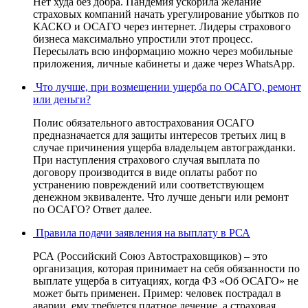
Нет худа без добра. Пандемия ускорила желание
страховых компаний начать урегулирование убытков по
КАСКО и ОСАГО через интернет. Лидеры страхового
бизнеса максимально упростили этот процесс.
Пересылать всю информацию можно через мобильные
приложения, личные кабинеты и даже через WhatsApp.
Что лучше, при возмещении ущерба по ОСАГО, ремонт
или деньги?
Полис обязательного автострахования ОСАГО
предназначается для защиты интересов третьих лиц в
случае причинения ущерба владельцем автогражданки.
При наступления страхового случая выплата по
договору производится в виде оплаты работ по
устранению повреждений или соответствующем
денежном эквиваленте. Что лучше деньги или ремонт
по ОСАГО? Ответ далее.
Правила подачи заявления на выплату в РСА
РСА (Российский Союз Автостраховщиков) – это
организация, которая принимает на себя обязанности по
выплате ущерба в ситуациях, когда ФЗ «Об ОСАГО» не
может быть применен. Пример: человек пострадал в
аварии, ему требуется платное лечение, а страховая