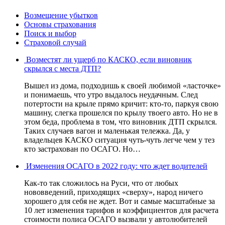
Возмещение убытков
Основы страхования
Поиск и выбор
Страховой случай
Возместят ли ущерб по КАСКО, если виновник
скрылся с места ДТП?
Вышел из дома, подходишь к своей любимой «ласточке»
и понимаешь, что утро выдалось неудачным. След
потертости на крыле прямо кричит: кто-то, паркуя свою
машину, слегка прошелся по крылу твоего авто. Но не в
этом беда, проблема в том, что виновник ДТП скрылся.
Таких случаев вагон и маленькая тележка. Да, у
владельцев КАСКО ситуация чуть-чуть легче чем у тез
кто застрахован по ОСАГО. Но…
Изменения ОСАГО в 2022 году: что ждет водителей
Как-то так сложилось на Руси, что от любых
нововведений, приходящих «сверху», народ ничего
хорошего для себя не ждет. Вот и самые масштабные за
10 лет изменения тарифов и коэффициентов для расчета
стоимости полиса ОСАГО вызвали у автолюбителей