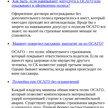
Как быть, если навязывают допуслуги к ОСАГО или
отказывают в оформлении полиса?
Оформление договора автогражданки без
дополнительного полиса превратилось в квест, который
ежегодно проходят все автовладельцы. Вроде бы о
запрете на навязывании допуслуг к полисам ОСАГО все
знают, но жалоб на страховые компании меньше не
становится.
Машину повредил пассажир, выплатят ли по ОСАГО?
ОСАГО – это полис обязательного страхования,
который покрывает ответственность водителя. Если он
нанесет вред здоровью или имуществу другого
человека, то СК возместит ущерб третьим лицам.
Однако бывают моменты, когда авария происходит по
вине пассажира.
Подробно про ОСАГО без ограничений
Каждый владелец машины обязан иметь полис ОСАГО,
который позволяет компенсировать материальный
ущерб потерпевшей стороне в случае автомобильной
аварии. Существуют программы страхования закрытого
и открытого типа. Первый формат распространяется на