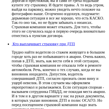
дорогая и престижная, вы и сами от греха подальше
купите эту страховку. И будете правы. А то ведь утром,
выйдя на парковку, можно увидеть нечто похожее на
фотографию выше. Огорченно вздохнув, подумаете:
дерьмовая ситуация и все же хорошо, что есть КАСКО.
Так-то оно так, но не будем забывать о нюансах.
Страховая компания может отказать. Для того, чтобы
этого не случилось надо в первую очередь внимательно
отнестись к пунктам договора.
Кто выплачивает страховку при ДТП
Трудно найти водителя со стажем живущего в большом
городе хоть раз не побывавшего в аварии. Очень важно,
попав в ДТП, знать, как вести себя в этой ситуации,
чтобы страховая компания не отказала тебе в ремонте
автомобиля. Речь, конечно о тех случаях, когда не вы
виновник инцидента. Допустим, водитель
совершивший ДТП, согласен признать свою вину и
ущерб невелик. В этом случаем мы оформляем
европротокол и разъезжаемся. Если ситуация спорная -
вызываем сотрудника ГИБДД, не покидая места аварии.
И в том и в другом варианте у нас на руках документы,
в которых указан виновник ДТП и полис ОСАГО. Но
перед посещением страховой компании надо знать