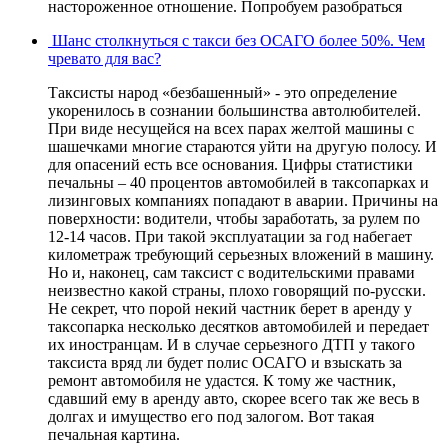
настороженное отношение. Попробуем разобраться
Шанс столкнуться с такси без ОСАГО более 50%. Чем
чревато для вас?
Таксисты народ «безбашенный» - это определение
укоренилось в сознании большинства автолюбителей.
При виде несущейся на всех парах желтой машины с
шашечками многие стараются уйти на другую полосу. И
для опасений есть все основания. Цифры статистики
печальны – 40 процентов автомобилей в таксопарках и
лизинговых компаниях попадают в аварии. Причины на
поверхности: водители, чтобы заработать, за рулем по
12-14 часов. При такой эксплуатации за год набегает
километраж требующий серьезных вложений в машину.
Но и, наконец, сам таксист с водительскими правами
неизвестно какой страны, плохо говорящий по-русски.
Не секрет, что порой некий частник берет в аренду у
таксопарка несколько десятков автомобилей и передает
их иностранцам. И в случае серьезного ДТП у такого
таксиста вряд ли будет полис ОСАГО и взыскать за
ремонт автомобиля не удастся. К тому же частник,
сдавший ему в аренду авто, скорее всего так же весь в
долгах и имущество его под залогом. Вот такая
печальная картина.