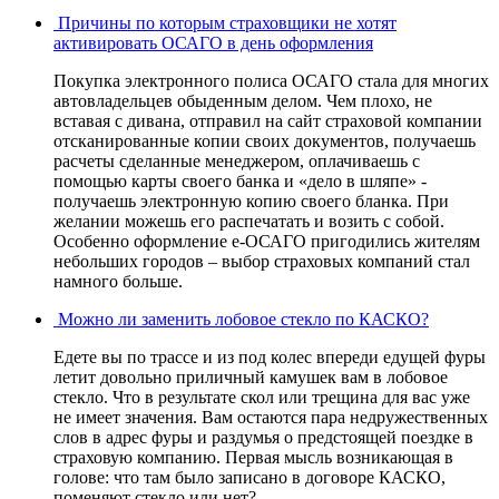
Причины по которым страховщики не хотят
активировать ОСАГО в день оформления
Покупка электронного полиса ОСАГО стала для многих
автовладельцев обыденным делом. Чем плохо, не
вставая с дивана, отправил на сайт страховой компании
отсканированные копии своих документов, получаешь
расчеты сделанные менеджером, оплачиваешь с
помощью карты своего банка и «дело в шляпе» -
получаешь электронную копию своего бланка. При
желании можешь его распечатать и возить с собой.
Особенно оформление е-ОСАГО пригодились жителям
небольших городов – выбор страховых компаний стал
намного больше.
Можно ли заменить лобовое стекло по КАСКО?
Едете вы по трассе и из под колес впереди едущей фуры
летит довольно приличный камушек вам в лобовое
стекло. Что в результате скол или трещина для вас уже
не имеет значения. Вам остаются пара недружественных
слов в адрес фуры и раздумья о предстоящей поездке в
страховую компанию. Первая мысль возникающая в
голове: что там было записано в договоре КАСКО,
поменяют стекло или нет?