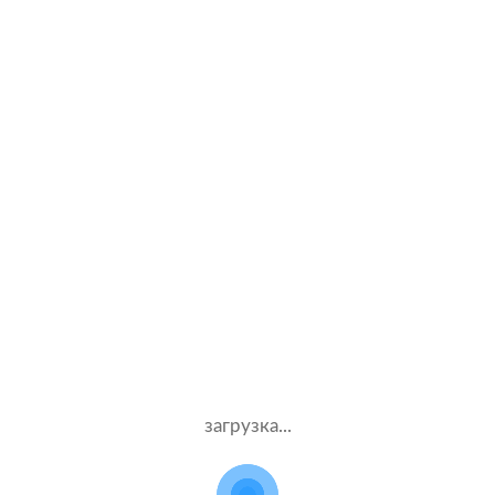
Жен.32 лет
Альфастрахование
Стаж – 12 лет
КАСКО
385000 ₽
12.09.2021
А сколько стоит КАСКО на мой авто?
загрузка...